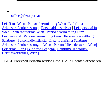
office@flexxpert.at
Leihfirma Wien
|
Personalvermittlung Wien
|
Leihfirma
|
Arbeitskräfteüberlassung
|
Personaldienstleister
|
Leihpersonal in
Wien
|
Zeitarbeitsfirma Wien
|
Personalvermittlung Linz
|
Leihpersonal
|
Personalvermittlung Graz
|
Personalvermittlung
Salzburg
|
Personaldienstleister Graz
|
Leihfirma Salzburg
|
Arbeitskräfteüberlassung in Wien
|
Personaldienstleister in Wien|
Leihfirma Linz |
Leihfirma Bregenz |
Leihfirma Innsbruck |
Urlaubsvertretung Wien |
© 2026 Flexxpert Personalservice GmbH. Alle Rechte vorbehalten.